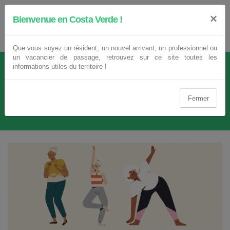
×
Bienvenue en Costa Verde !
Que vous soyez un résident, un nouvel arrivant, un professionnel ou
un vacancier de passage, retrouvez sur ce site toutes les
informations utiles du territoire !
ACCUEIL
ATELIERS SENIORS
Ateliers seniors
Fermer