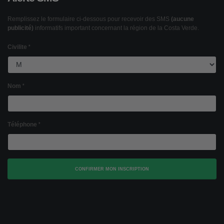
Remplissez le formulaire ci-dessous pour recevoir des SMS
(aucune
publicité)
informatifs important concernant la région de la Costa Verde.
Civilite
Nom
Téléphone