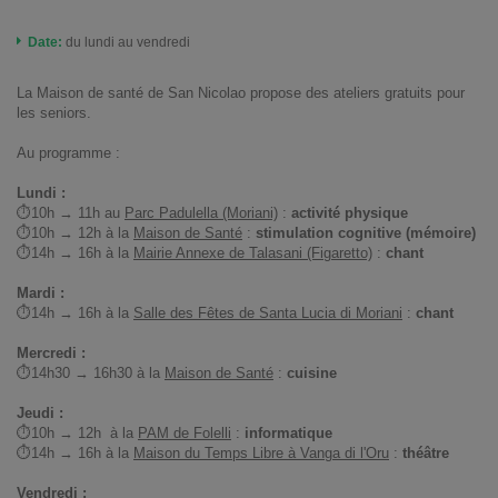
Date:
du lundi au vendredi
La Maison de santé de San Nicolao propose des ateliers gratuits pour
les seniors.
Au programme :
Lundi :
⏱10h → 11h au
Parc Padulella (Moriani)
:
activité physique
⏱10h → 12h à la
Maison de Santé
:
stimulation cognitive (mémoire)
⏱14h → 16h à la
Mairie Annexe de Talasani (Figaretto)
:
chant
Mardi :
⏱14h → 16h à la
Salle des Fêtes de Santa Lucia di Moriani
:
chant
Mercredi :
⏱14h30 → 16h30 à la
Maison de Santé
:
cuisine
Jeudi :
⏱10h → 12h à la
PAM de Folelli
:
informatique
⏱14h → 16h à la
Maison du Temps Libre à Vanga di l'Oru
:
théâtre
Vendredi :